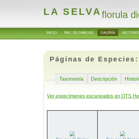
LA SELVA
florula di
INICIO
PAG. DE FAMILIAS
GALERÍA
MOTORES
Páginas de Especies
Taxonomía
Descripción
Histor
Ver especímenes escaneados en OTS He