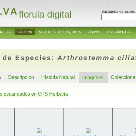
LVA
florula digital
Busqueda de Especi
MILIAS
GALERÍA
MOTORES DE BÚSQUEDA
CLAVES
DOCUMENTOS
 de Especies:
Arthrostemma cili
a
Descripción
Historia Natural
Coleccione
Imágenes
s escaneados en OTS Herbaria