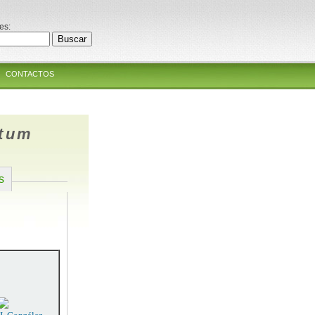
es:
CONTACTOS
atum
s