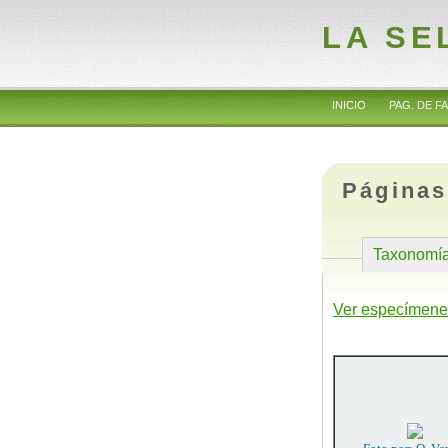
LA SE
INICIO
PAG. DE FA
Páginas
Taxonomí
Ver especímene