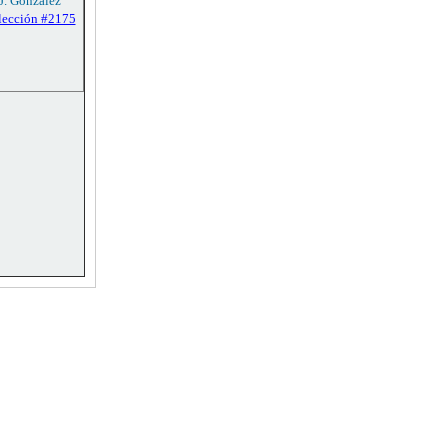
 J. González
lección #2175