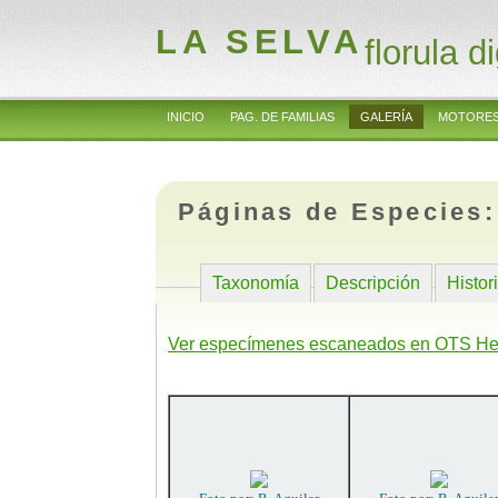
LA SELVA
florula di
INICIO
PAG. DE FAMILIAS
GALERÍA
MOTORES
Páginas de Especies
Taxonomía
Descripción
Histor
Ver especímenes escaneados en OTS He