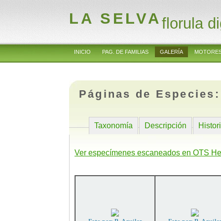
LA SELVA
florula di
INICIO
PAG. DE FAMILIAS
GALERÍA
MOTORES
Páginas de Especies
Taxonomía
Descripción
Histor
Ver especímenes escaneados en OTS He