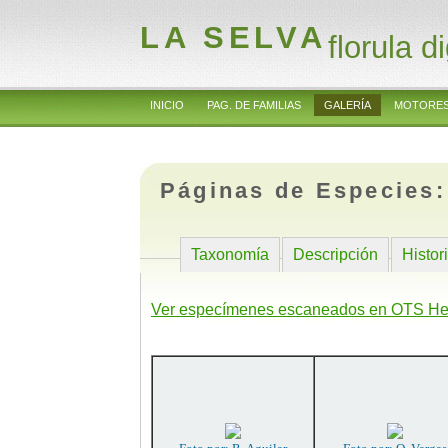
LA SELVA
florula di
INICIO
PAG. DE FAMILIAS
GALERÍA
MOTORES
Páginas de Especies
Taxonomía
Descripción
Histor
Ver especímenes escaneados en OTS He