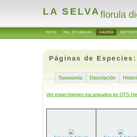
LA SELVA
florula di
INICIO
PAG. DE FAMILIAS
GALERÍA
MOTORES
Páginas de Especies
Taxonomía
Descripción
Histor
Ver especímenes escaneados en OTS He