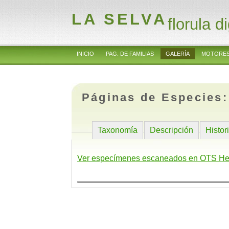
LA SELVA
florula di
INICIO
PAG. DE FAMILIAS
GALERÍA
MOTORES
Páginas de Especies
Taxonomía
Descripción
Histor
Ver especímenes escaneados en OTS He