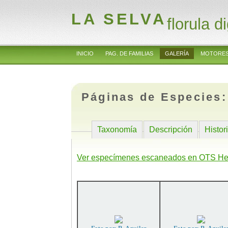
LA SELVA
florula di
INICIO
PAG. DE FAMILIAS
GALERÍA
MOTORES
Páginas de Especies
Taxonomía
Descripción
Histor
Ver especímenes escaneados en OTS He