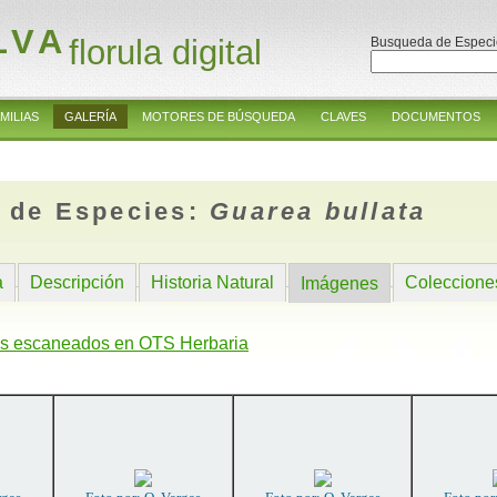
LVA
florula digital
Busqueda de Especi
MILIAS
GALERÍA
MOTORES DE BÚSQUEDA
CLAVES
DOCUMENTOS
 de Especies:
Guarea bullata
a
Descripción
Historia Natural
Coleccione
Imágenes
s escaneados en OTS Herbaria