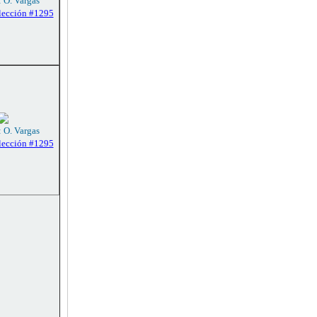
: O. Vargas
lección #1295
: O. Vargas
lección #1295