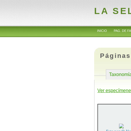
LA SE
INICIO
PAG. DE FA
Páginas
Taxonomí
Ver especímene