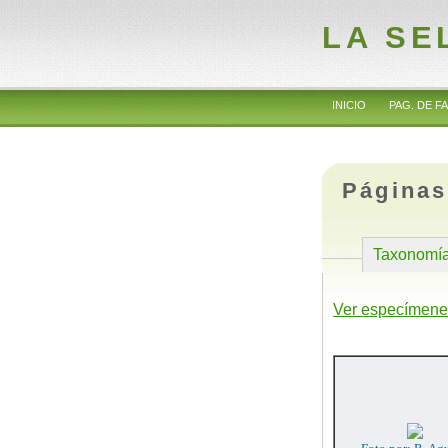
LA SE
INICIO
PAG. DE FA
Páginas
Taxonomí
Ver especímene