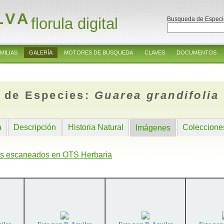
LVA
florula digital
Busqueda de Especi
MILIAS
GALERÍA
MOTORES DE BÚSQUEDA
CLAVES
DOCUMENTOS
 de Especies:
Guarea grandifolia
a
Descripción
Historia Natural
Coleccione
Imágenes
s escaneados en OTS Herbaria