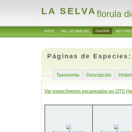
LA SELVA
florula di
INICIO
PAG. DE FAMILIAS
GALERÍA
MOTORES
Páginas de Especies
Taxonomía
Descripción
Histor
Ver especímenes escaneados en OTS He