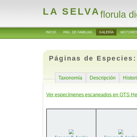
LA SELVA
florula di
INICIO
PAG. DE FAMILIAS
GALERÍA
MOTORES
Páginas de Especies
Taxonomía
Descripción
Histor
Ver especímenes escaneados en OTS He