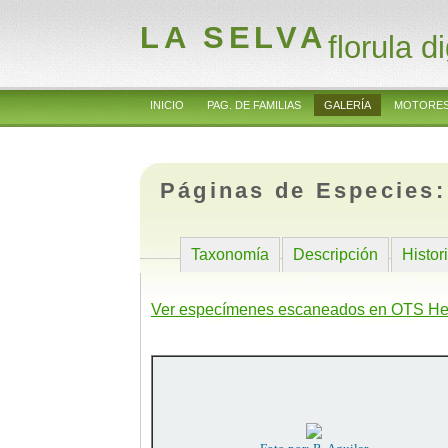
LA SELVA
florula di
INICIO
PAG. DE FAMILIAS
GALERÍA
MOTORES
Páginas de Especies
Taxonomía
Descripción
Histor
Ver especímenes escaneados en OTS He