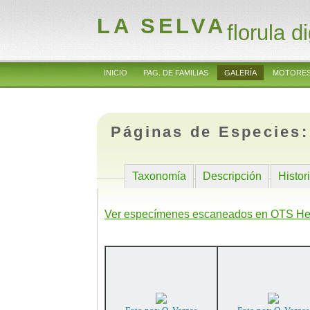
LA SELVA
florula di
INICIO
PAG. DE FAMILIAS
GALERÍA
MOTORES
Páginas de Especies
Taxonomía
Descripción
Histor
Ver especímenes escaneados en OTS He