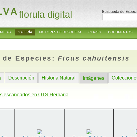
LVA
florula digital
Busqueda de Especi
MILIAS
GALERÍA
MOTORES DE BÚSQUEDA
CLAVES
DOCUMENTOS
 de Especies:
Ficus cahuitensis
a
Descripción
Historia Natural
Coleccione
Imágenes
s escaneados en OTS Herbaria