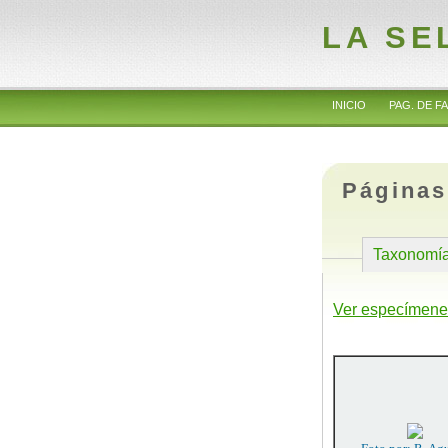
LA SE
INICIO
PAG. DE FA
Páginas
Taxonomí
Ver especímene