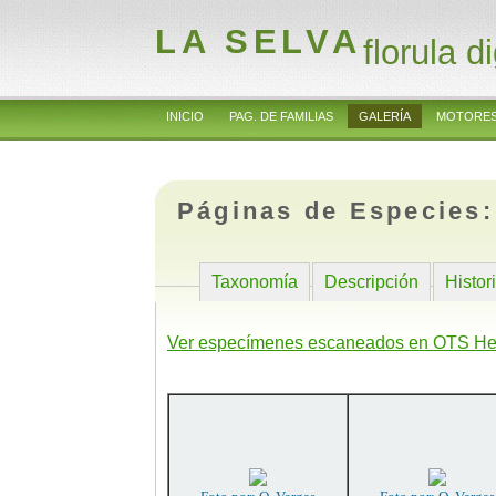
LA SELVA
florula di
INICIO
PAG. DE FAMILIAS
GALERÍA
MOTORES
Páginas de Especies
Taxonomía
Descripción
Histor
Ver especímenes escaneados en OTS He