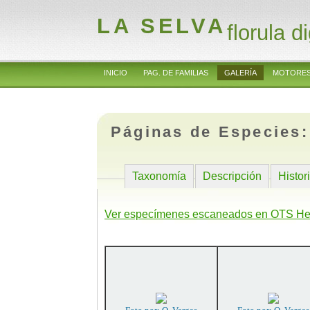
LA SELVA
florula di
INICIO
PAG. DE FAMILIAS
GALERÍA
MOTORES
Páginas de Especies
Taxonomía
Descripción
Histor
Ver especímenes escaneados en OTS He