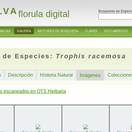
LVA
florula digital
Busqueda de Especi
MILIAS
GALERÍA
MOTORES DE BÚSQUEDA
CLAVES
DOCUMENTOS
 de Especies:
Trophis racemosa
a
Descripción
Historia Natural
Coleccione
Imágenes
s escaneados en OTS Herbaria