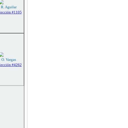
 R. Aguilar
lección #1105
: O. Vargas
lección #4262