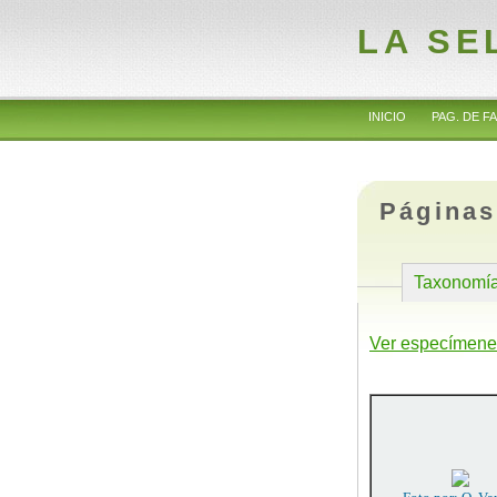
LA SE
INICIO
PAG. DE FA
Páginas
Taxonomí
Ver especímene