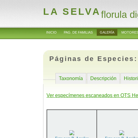
LA SELVA
florula di
INICIO
PAG. DE FAMILIAS
GALERÍA
MOTORES
Páginas de Especies
Taxonomía
Descripción
Histor
Ver especímenes escaneados en OTS He