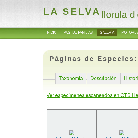
LA SELVA
florula di
INICIO
PAG. DE FAMILIAS
GALERÍA
MOTORES
Páginas de Especies
Taxonomía
Descripción
Histor
Ver especímenes escaneados en OTS He