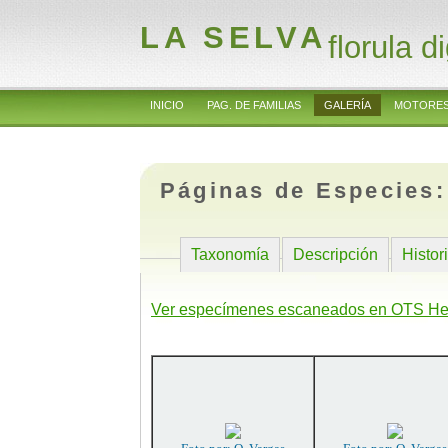
LA SELVA
florula di
INICIO
PAG. DE FAMILIAS
GALERÍA
MOTORES
Páginas de Especies
Taxonomía
Descripción
Histor
Ver especímenes escaneados en OTS He