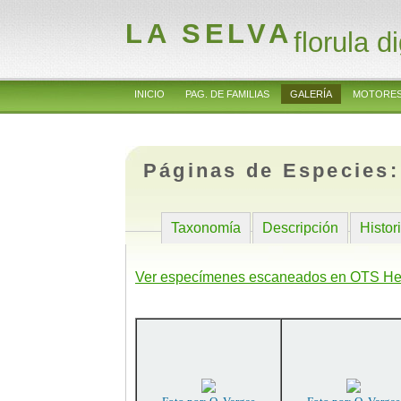
LA SELVA
florula di
INICIO
PAG. DE FAMILIAS
GALERÍA
MOTORES
Páginas de Especies
Taxonomía
Descripción
Histor
Ver especímenes escaneados en OTS He