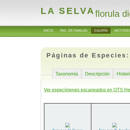
LA SELVA
florula di
INICIO
PAG. DE FAMILIAS
GALERÍA
MOTORES
Páginas de Especies
Taxonomía
Descripción
Histor
Ver especímenes escaneados en OTS He