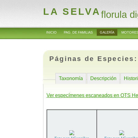
LA SELVA
florula di
INICIO
PAG. DE FAMILIAS
GALERÍA
MOTORES
Páginas de Especies
Taxonomía
Descripción
Histor
Ver especímenes escaneados en OTS He