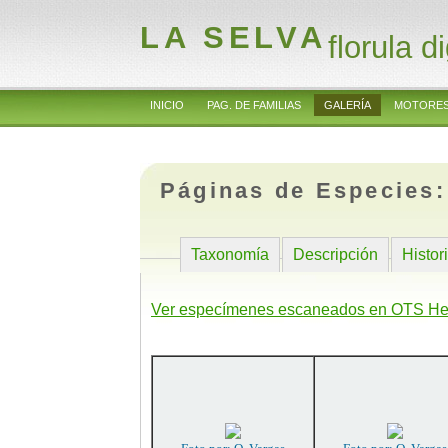
LA SELVA
florula di
INICIO
PAG. DE FAMILIAS
GALERÍA
MOTORES
Páginas de Especies
Taxonomía
Descripción
Histor
Ver especímenes escaneados en OTS He