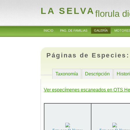
LA SELVA
florula di
INICIO
PAG. DE FAMILIAS
GALERÍA
MOTORES
Páginas de Especies
Taxonomía
Descripción
Histor
Ver especímenes escaneados en OTS He