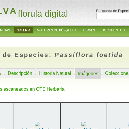
LVA
florula digital
Busqueda de Especi
MILIAS
GALERÍA
MOTORES DE BÚSQUEDA
CLAVES
DOCUMENTOS
 de Especies:
Passiflora foetida
a
Descripción
Historia Natural
Coleccione
Imágenes
s escaneados en OTS Herbaria