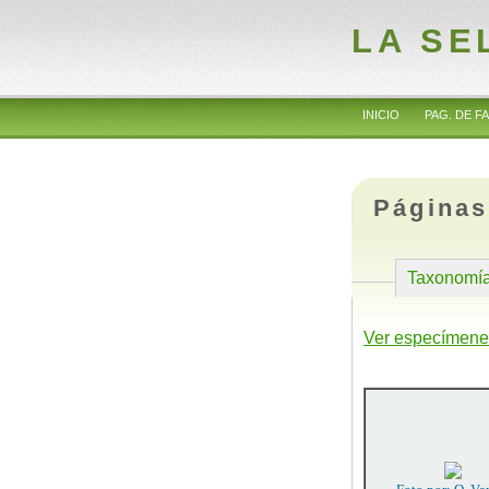
LA SE
INICIO
PAG. DE FA
Páginas
Taxonomí
Ver especímene