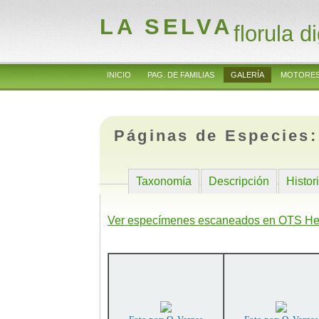
LA SELVA
florula di
INICIO
PAG. DE FAMILIAS
GALERÍA
MOTORES
Páginas de Especies
Taxonomía
Descripción
Histor
Ver especímenes escaneados en OTS He