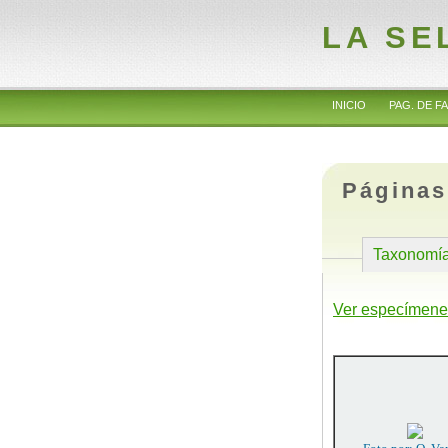
LA SE
INICIO
PAG. DE FA
Páginas
Taxonomí
Ver especímene