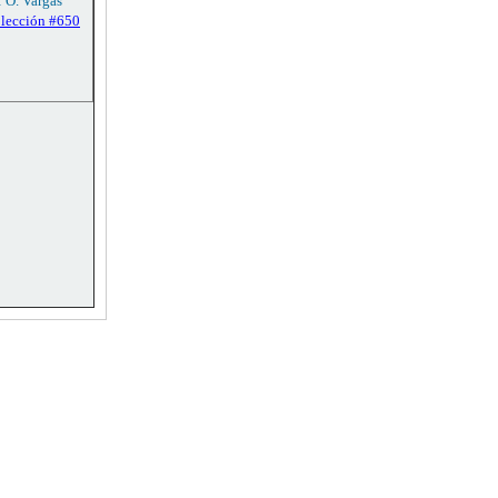
: O. Vargas
olección #650