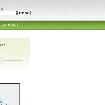
es:
CONTACTOS
des
s