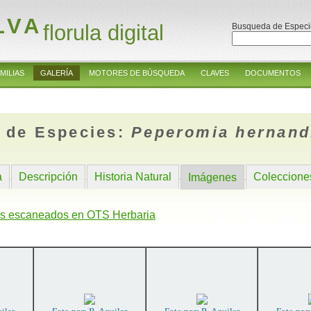
LVA
florula digital
Busqueda de Especi
MILIAS
GALERÍA
MOTORES DE BÚSQUEDA
CLAVES
DOCUMENTOS
 de Especies:
Peperomia hernandi
a
Descripción
Historia Natural
Coleccione
Imágenes
s escaneados en OTS Herbaria