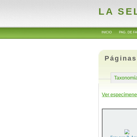
LA SE
INICIO
PAG. DE FA
Páginas
Taxonomí
Ver especímene