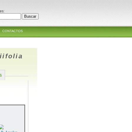
es:
CONTACTOS
ifolia
s