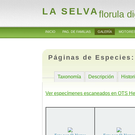
LA SELVA
florula di
INICIO
PAG. DE FAMILIAS
GALERÍA
MOTORES
Páginas de Especies
Taxonomía
Descripción
Histor
Ver especímenes escaneados en OTS He