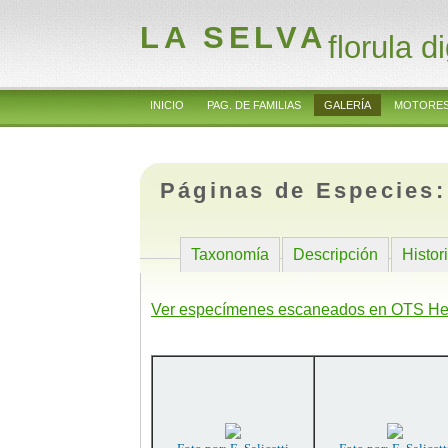
LA SELVA
florula di
INICIO
PAG. DE FAMILIAS
GALERÍA
MOTORES
Páginas de Especies
Taxonomía
Descripción
Histor
Ver especímenes escaneados en OTS He