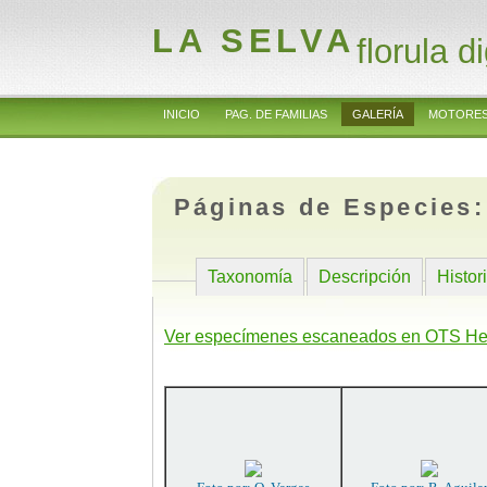
LA SELVA
florula di
INICIO
PAG. DE FAMILIAS
GALERÍA
MOTORES
Páginas de Especies
Taxonomía
Descripción
Histor
Ver especímenes escaneados en OTS He