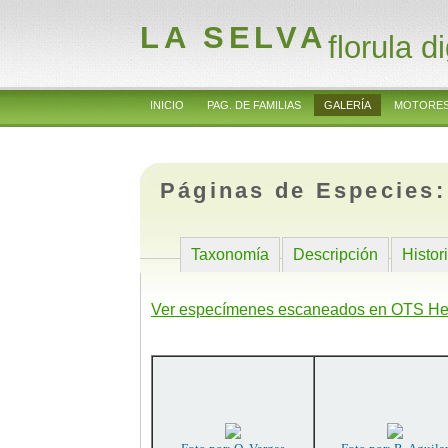
LA SELVA
florula di
INICIO
PAG. DE FAMILIAS
GALERÍA
MOTORES
Páginas de Especies
Taxonomía
Descripción
Histor
Ver especímenes escaneados en OTS He