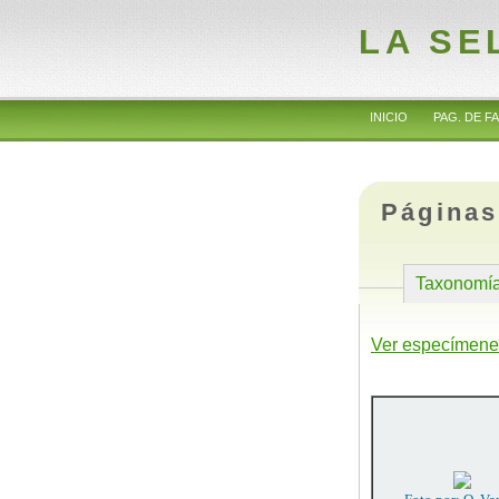
LA SE
INICIO
PAG. DE FA
Páginas
Taxonomí
Ver especímene