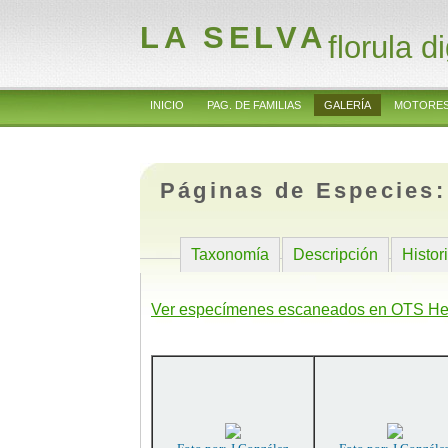
LA SELVA
florula di
INICIO
PAG. DE FAMILIAS
GALERÍA
MOTORES
Páginas de Especies
Taxonomía
Descripción
Histor
Ver especímenes escaneados en OTS He