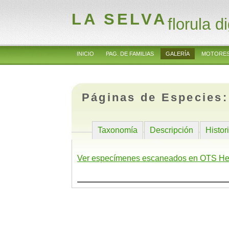
LA SELVA
florula di
INICIO
PAG. DE FAMILIAS
GALERÍA
MOTORES
Páginas de Especies
Taxonomía
Descripción
Histor
Ver especímenes escaneados en OTS He