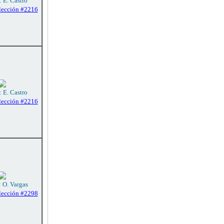
: E. Castro
lección #2216
: E. Castro
lección #2216
: O. Vargas
lección #2298