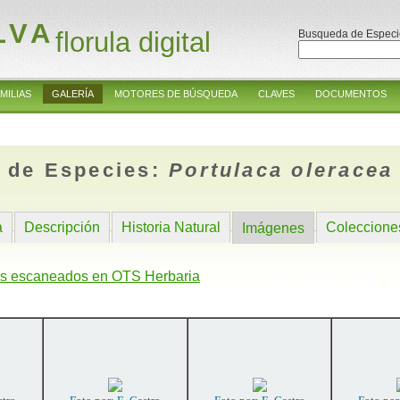
LVA
florula digital
Busqueda de Especi
MILIAS
GALERÍA
MOTORES DE BÚSQUEDA
CLAVES
DOCUMENTOS
 de Especies:
Portulaca oleracea
a
Descripción
Historia Natural
Coleccione
Imágenes
s escaneados en OTS Herbaria