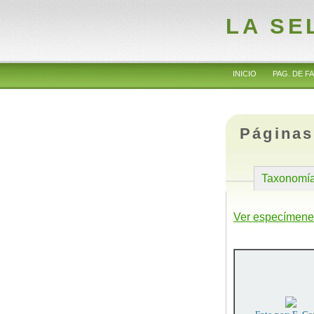
LA SE
INICIO
PAG. DE FA
Páginas
Taxonomí
Ver especímene