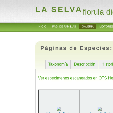
LA SELVA
florula di
INICIO
PAG. DE FAMILIAS
GALERÍA
MOTORES
Páginas de Especies
Taxonomía
Descripción
Histor
Ver especímenes escaneados en OTS He