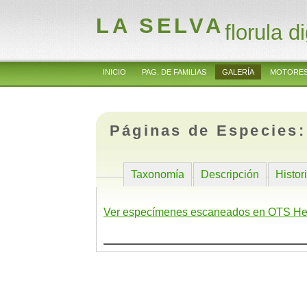
LA SELVA
florula di
INICIO
PAG. DE FAMILIAS
GALERÍA
MOTORES
Páginas de Especies
Taxonomía
Descripción
Histor
Ver especímenes escaneados en OTS He