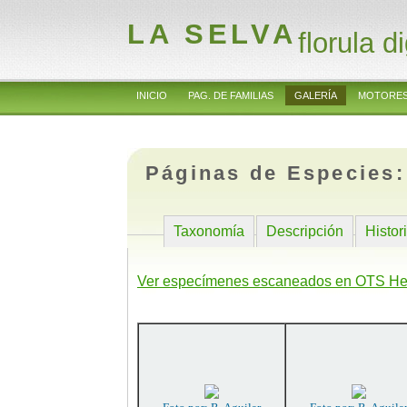
LA SELVA
florula di
INICIO
PAG. DE FAMILIAS
GALERÍA
MOTORES
Páginas de Especies
Taxonomía
Descripción
Histor
Ver especímenes escaneados en OTS He