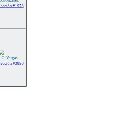
 J.González
lección #1978
: O. Vargas
lección #3890