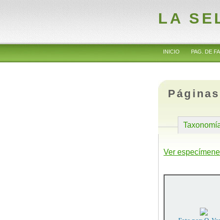
LA SE
INICIO
PAG. DE FA
Páginas
Taxonomí
Ver especímene