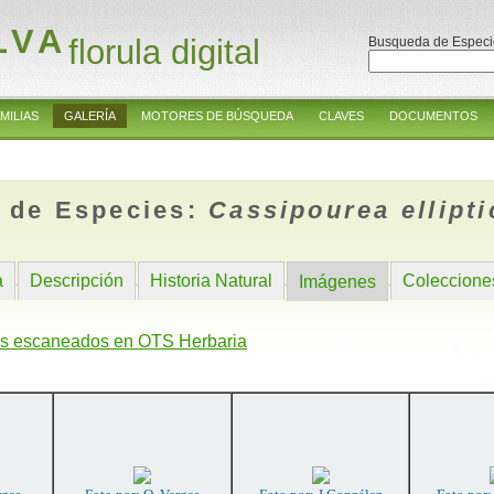
LVA
florula digital
Busqueda de Especi
MILIAS
GALERÍA
MOTORES DE BÚSQUEDA
CLAVES
DOCUMENTOS
 de Especies:
Cassipourea ellipti
a
Descripción
Historia Natural
Coleccione
Imágenes
s escaneados en OTS Herbaria