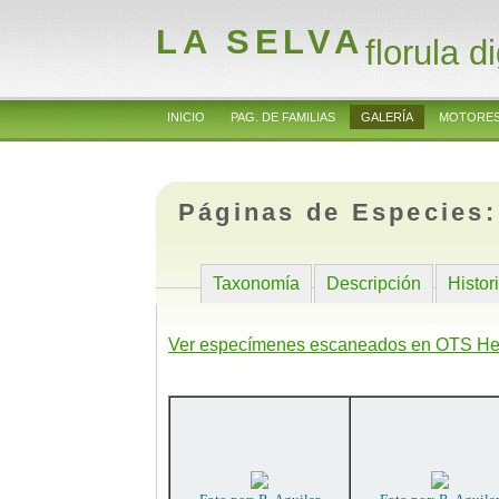
LA SELVA
florula di
INICIO
PAG. DE FAMILIAS
GALERÍA
MOTORES
Páginas de Especies
Taxonomía
Descripción
Histor
Ver especímenes escaneados en OTS He