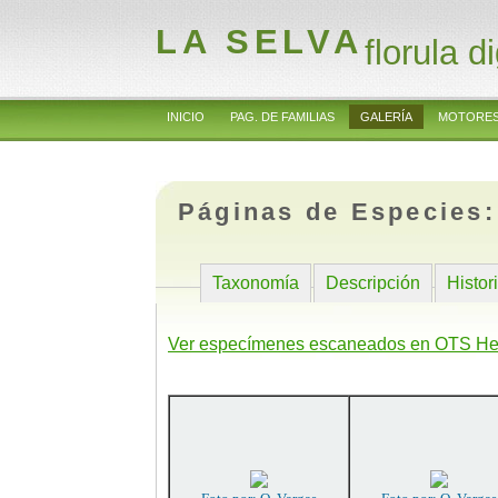
LA SELVA
florula di
INICIO
PAG. DE FAMILIAS
GALERÍA
MOTORES
Páginas de Especies
Taxonomía
Descripción
Histor
Ver especímenes escaneados en OTS He