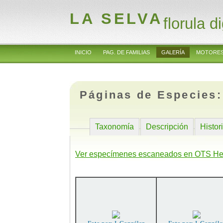
LA SELVA
florula di
INICIO
PAG. DE FAMILIAS
GALERÍA
MOTORES
Páginas de Especies
Taxonomía
Descripción
Histor
Ver especímenes escaneados en OTS He