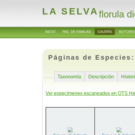
LA SELVA
florula di
INICIO
PAG. DE FAMILIAS
GALERÍA
MOTORES
Páginas de Especies
Taxonomía
Descripción
Histor
Ver especímenes escaneados en OTS He