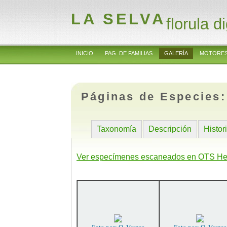
LA SELVA
florula di
INICIO
PAG. DE FAMILIAS
GALERÍA
MOTORES
Páginas de Especies
Taxonomía
Descripción
Histor
Ver especímenes escaneados en OTS He