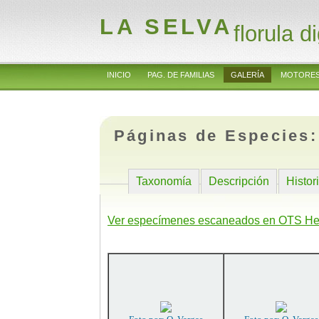
LA SELVA
florula di
INICIO
PAG. DE FAMILIAS
GALERÍA
MOTORES
Páginas de Especies
Taxonomía
Descripción
Histor
Ver especímenes escaneados en OTS He