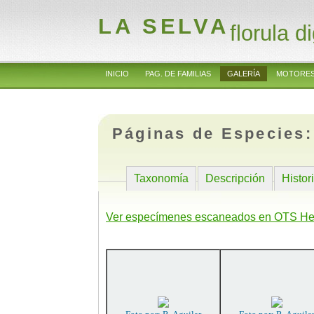
LA SELVA
florula di
INICIO
PAG. DE FAMILIAS
GALERÍA
MOTORES
Páginas de Especies
Taxonomía
Descripción
Histor
Ver especímenes escaneados en OTS He