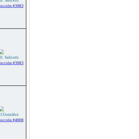
E. Salicetti
lección #3983
E. Salicetti
lección #3983
 J.González
lección #4008