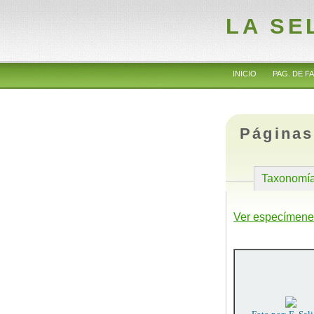
LA SE
INICIO
PAG. DE FA
Páginas
Taxonomí
Ver especímene