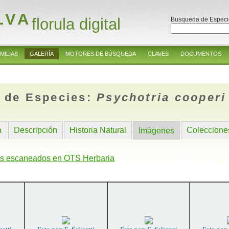
LVA
florula digital
Busqueda de Especi
MILIAS
GALERÍA
MOTORES DE BÚSQUEDA
CLAVES
DOCUMENTOS
 de Especies:
Psychotria cooperi
a
Descripción
Historia Natural
Coleccione
Imágenes
s escaneados en OTS Herbaria